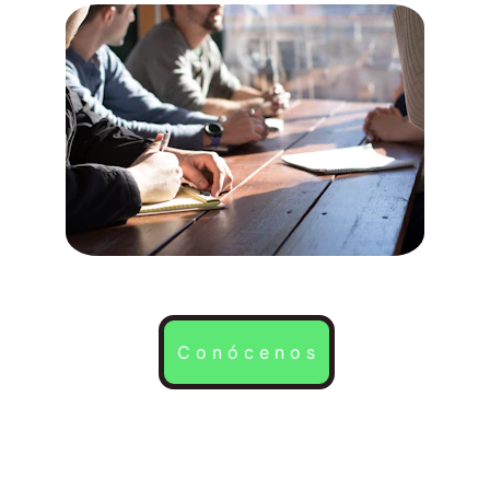
Sobre nosotros
C o n ó c e n o s