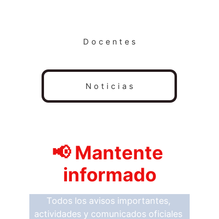
D o c e n t e s
N o t i c i a s
📢 Mantente 
informado
Todos los avisos importantes, 
actividades y comunicados oficiales 