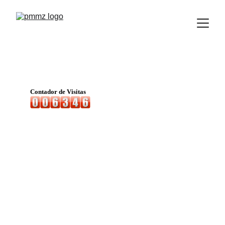
Instituto Politécnico 
Martina Mercedes Zouian
Formación técnica de calidad para el 
futuro